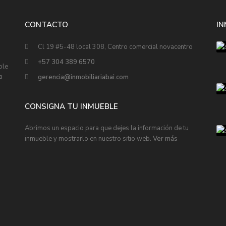
CONTACTO
I
Cl 19 #5-48 local 308, Centro comercial novacentro
+57 304 389 6570
ble
a
gerencia@inmobiliariabai.com
CONSIGNA TU INMUEBLE
Abrimos un espacio para que dejes la información de tu
inmueble y mostrarlo en nuestro sitio web.
Ver más