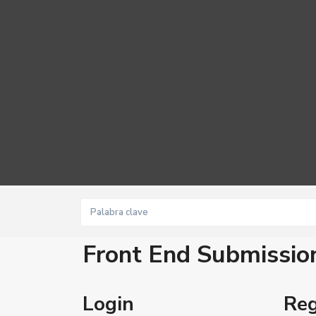
Front End Submissio
Login
Reg