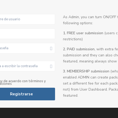
As Admin, you can turn ON/OFF f
following options:
1. FREE user submission
(users c
restrictions)
2. PAID submission
, with extra 
submission and they can also cho
featured, meaning always show 
3. MEMBERSHIP submission
(what
enabled ADMIN can create packa
oy de acuerdo con
términos y
set a different fee for each pac
iciones
not) from User Dashboard. Packa
Registrarse
featured.