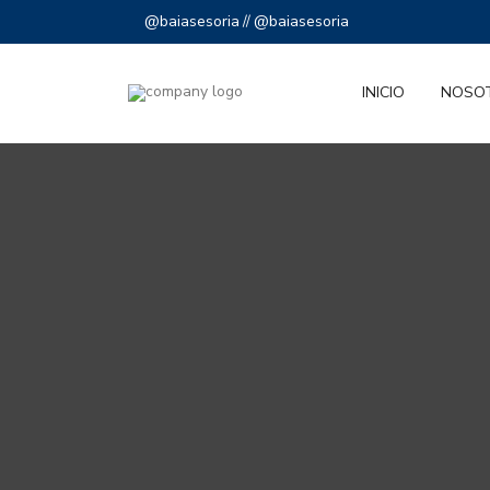
@baiasesoria
@baiasesoria
//
INICIO
NOSO