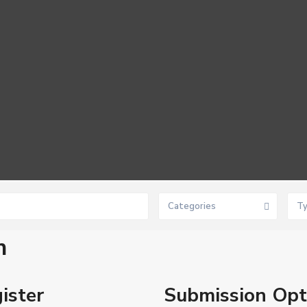
Categories
T
n
ister
Submission Opt