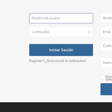
Iniciar Sesión
|
Register!
¿Se te olvidó tu contraseña?
Est
cond