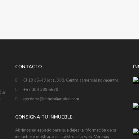
CONTACTO
I
Cl 19 #5-48 local 308, Centro comercial novacentro
+57 304 389 6570
ble
a
gerencia@inmobiliariabai.com
CONSIGNA TU INMUEBLE
Abrimos un espacio para que dejes la información de tu
inmueble y mostrarlo en nuestro sitio web.
Ver más