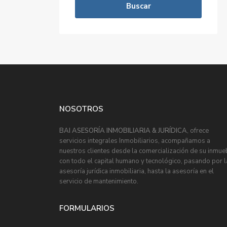
Buscar
NOSOTROS
BAI ASESORÍA INMOBILIARIA & JURÍDICA
, ofrece
servicios integrales Inmobiliarios, acompañamos a
nuestros clientes desde la comercialización de su inmue
con todo el capital humano y tecnológico, pasando por l
asesoría jurídica inmobiliaria, hasta la asesoría en el
servicio de mantenimiento.
FORMULARIOS