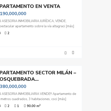
PARTAMENTO EN VENTA
 190,000,000
I ASESORIA INMOBILIARIA JURÍDICA, VENDE,
pectacular apartamento sobre la vía altagraci
[más]
3
2
PARTAMENTO SECTOR MILÁN –
OSQUEBRADA...
 380,000,000
I ASESORIA INMOBILIARIA VENDE!! Apartamento de
 metros cuadrados, 3 habitaciones, coci
[más]
2
3
2
1
90.00 m