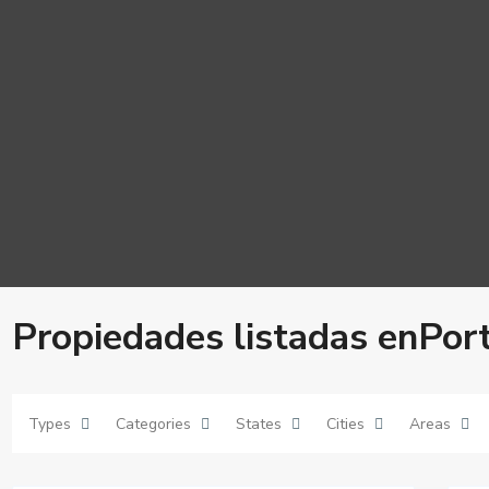
Propiedades listadas enPort
Types
Categories
States
Cities
Areas
23
33