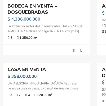
BODEGA EN VENTA –
A
Venta
DOSQUEBRADAS
nte
Excelente
$
do
Estado
$ 4,336,000,000
BA
Es
able
Negociable
En exclusivo sector de Dosquebradas, BAI ASESORÍA
INMOBILIARIA ofrece bodega en VENTA, con
[más]
Usado
2
6
1,350.00 m
22
28
CASA EN VENTA
A
Venta
D
ente
Excelente
$ 398,000,000
do
Estado
$
BAI ASESORÍA INMOBILIARIA JURÍDICA, te ofrece
hermosa casa en venta, 370 mts² de área de l
[más]
Oportunidad
BA
90
2
3
2
4
120.00 m