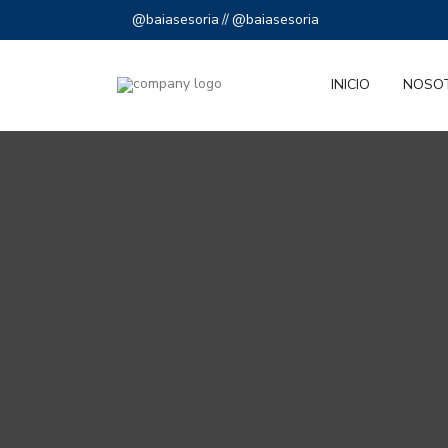
@baiasesoria
@baiasesoria
//
INICIO
NOSO