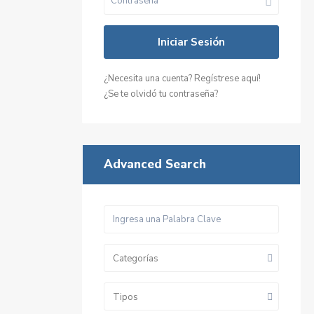
Venta
Excele
Iniciar Sesión
Esta
Negoci
¿Necesita una cuenta? Regístrese aquí!
¿Se te olvidó tu contraseña?
Nuevo
Advanced Search
Venta
Excel
Esta
Categorías
Tipos